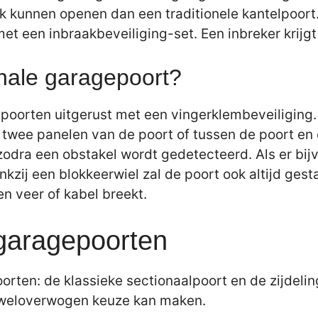
jk kunnen openen dan een traditionele kantelpoor
et een inbraakbeveiliging-set. Een inbreker krijg
onale garagepoort?
oorten uitgerust met een vingerklembeveiliging.
twee panelen van de poort of tussen de poort en 
 zodra een obstakel wordt gedetecteerd. Als er bij
kzij een blokkeerwiel zal de poort ook altijd gest
en veer of kabel breekt.
 garagepoorten
orten: de klassieke sectionaalpoort en de zijdelin
n weloverwogen keuze kan maken.