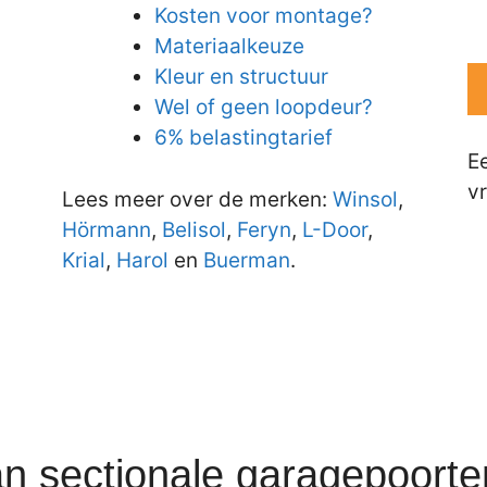
Kosten voor montage?
Materiaalkeuze
Kleur en structuur
Wel of geen loopdeur?
6% belastingtarief
E
vr
Lees meer over de merken:
Winsol
,
Hörmann
,
Belisol
,
Feryn
,
L-Door
,
Krial
,
Harol
en
Buerman
.
an sectionale garagepoort