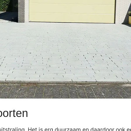
oorten
itstraling. Het is erg duurzaam en daardoor ook e