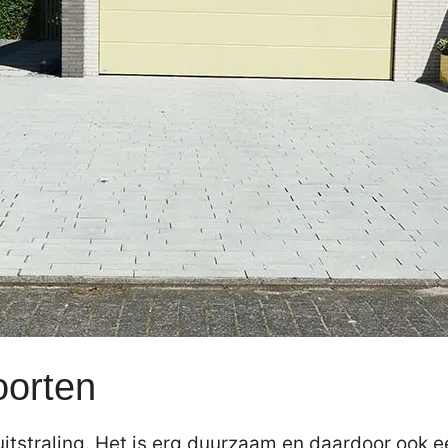
oorten
itstraling. Het is erg duurzaam en daardoor ook e