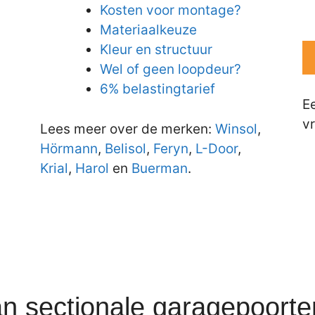
Kosten voor montage?
Materiaalkeuze
Kleur en structuur
Wel of geen loopdeur?
6% belastingtarief
E
vr
Lees meer over de merken:
Winsol
,
Hörmann
,
Belisol
,
Feryn
,
L-Door
,
Krial
,
Harol
en
Buerman
.
an sectionale garagepoort