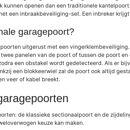
jk kunnen openen dan een traditionele kantelpoor
et een inbraakbeveiliging-set. Een inbreker krijg
onale garagepoort?
oorten uitgerust met een vingerklembeveiliging.
twee panelen van de poort of tussen de poort en 
 zodra een obstakel wordt gedetecteerd. Als er bij
kzij een blokkeerwiel zal de poort ook altijd gest
en veer of kabel breekt.
 garagepoorten
orten: de klassieke sectionaalpoort en de zijdelin
n weloverwogen keuze kan maken.