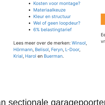
Kosten voor montage?
Materiaalkeuze
Kleur en structuur
Wel of geen loopdeur?
6% belastingtarief
E
vr
Lees meer over de merken:
Winsol
,
Hörmann
,
Belisol
,
Feryn
,
L-Door
,
Krial
,
Harol
en
Buerman
.
an sectionale garagepoort