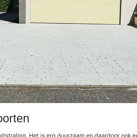
oorten
itstraling. Het is erg duurzaam en daardoor ook e