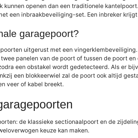
jk kunnen openen dan een traditionele kantelpoor
et een inbraakbeveiliging-set. Een inbreker krijg
onale garagepoort?
oorten uitgerust met een vingerklembeveiliging.
twee panelen van de poort of tussen de poort en 
 zodra een obstakel wordt gedetecteerd. Als er bij
kzij een blokkeerwiel zal de poort ook altijd gest
en veer of kabel breekt.
 garagepoorten
orten: de klassieke sectionaalpoort en de zijdelin
n weloverwogen keuze kan maken.