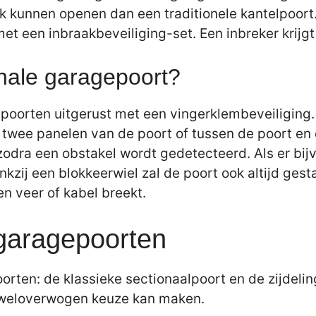
jk kunnen openen dan een traditionele kantelpoor
et een inbraakbeveiliging-set. Een inbreker krijg
onale garagepoort?
oorten uitgerust met een vingerklembeveiliging.
twee panelen van de poort of tussen de poort en 
 zodra een obstakel wordt gedetecteerd. Als er bij
kzij een blokkeerwiel zal de poort ook altijd gest
en veer of kabel breekt.
 garagepoorten
orten: de klassieke sectionaalpoort en de zijdelin
n weloverwogen keuze kan maken.