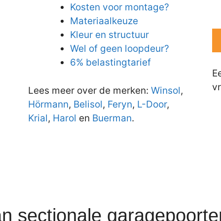
Kosten voor montage?
Materiaalkeuze
Kleur en structuur
Wel of geen loopdeur?
6% belastingtarief
E
vr
Lees meer over de merken:
Winsol
,
Hörmann
,
Belisol
,
Feryn
,
L-Door
,
Krial
,
Harol
en
Buerman
.
an sectionale garagepoort