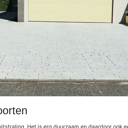
oorten
itstraling. Het is erg duurzaam en daardoor ook e