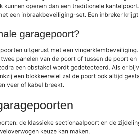
jk kunnen openen dan een traditionele kantelpoor
et een inbraakbeveiliging-set. Een inbreker krijg
onale garagepoort?
oorten uitgerust met een vingerklembeveiliging.
twee panelen van de poort of tussen de poort en 
 zodra een obstakel wordt gedetecteerd. Als er bij
kzij een blokkeerwiel zal de poort ook altijd gest
en veer of kabel breekt.
 garagepoorten
orten: de klassieke sectionaalpoort en de zijdelin
n weloverwogen keuze kan maken.