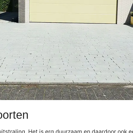
oorten
itstraling. Het is erg duurzaam en daardoor ook e