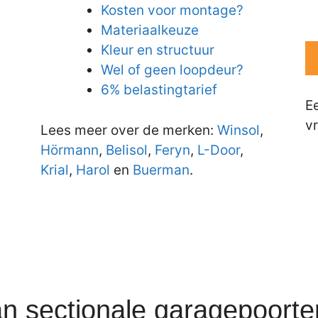
Kosten voor montage?
Materiaalkeuze
Kleur en structuur
Wel of geen loopdeur?
6% belastingtarief
E
vr
Lees meer over de merken:
Winsol
,
Hörmann
,
Belisol
,
Feryn
,
L-Door
,
Krial
,
Harol
en
Buerman
.
an sectionale garagepoort