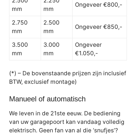
2.500
2.250
Ongeveer €800,-
mm
mm
2.750
2.500
Ongeveer €850,-
mm
mm
3.500
3.000
Ongeveer
mm
mm
€1.050,-
(*) – De bovenstaande prijzen zijn inclusief
BTW, exclusief montage)
Manueel of automatisch
We leven in de 21ste eeuw. De bediening
van uw garagepoort kan vandaag volledig
elektrisch. Geen fan van al die ‘snufjes’?