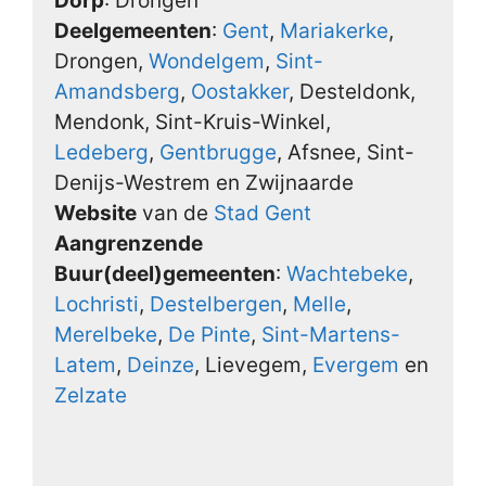
Dorp
: Drongen
Deelgemeenten
:
Gent
,
Mariakerke
,
Drongen,
Wondelgem
,
Sint-
Amandsberg
,
Oostakker
, Desteldonk,
Mendonk, Sint-Kruis-Winkel,
Ledeberg
,
Gentbrugge
, Afsnee, Sint-
Denijs-Westrem en Zwijnaarde
Website
van de
Stad Gent
Aangrenzende
Buur(deel)gemeenten
:
Wachtebeke
,
Lochristi
,
Destelbergen
,
Melle
,
Merelbeke
,
De Pinte
,
Sint-Martens-
Latem
,
Deinze
, Lievegem,
Evergem
en
Zelzate